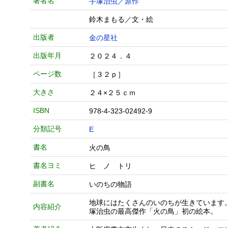
著者名
手塚治虫／原作
鈴木まもる／文・絵
出版者
金の星社
出版年月
２０２４．４
ページ数
［３２ｐ］
大きさ
２４×２５ｃｍ
ISBN
978-4-323-02492-9
分類記号
E
書名
火の鳥
書名ヨミ
ヒ ノ トリ
副書名
いのちの物語
地球にはたくさんのいのちが生きています
内容紹介
塚治虫の最高傑作「火の鳥」初の絵本。