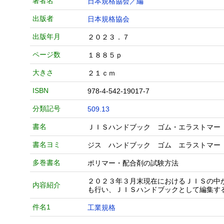
著者名
日本規格協会／編
出版者
日本規格協会
出版年月
２０２３．７
ページ数
１８８５ｐ
大きさ
２１ｃｍ
ISBN
978-4-542-19017-7
分類記号
509.13
書名
ＪＩＳハンドブック ゴム・エラストマー
書名ヨミ
ジス ハンドブック ゴム エラストマー
多巻書名
ポリマー・配合剤の試験方法
２０２３年３月末現在におけるＪＩＳの中
内容紹介
も行い、ＪＩＳハンドブックとして編集す
件名1
工業規格