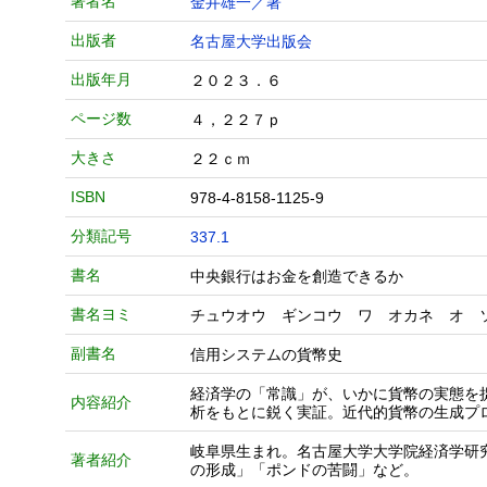
著者名
金井雄一／著
出版者
名古屋大学出版会
出版年月
２０２３．６
ページ数
４，２２７ｐ
大きさ
２２ｃｍ
ISBN
978-4-8158-1125-9
分類記号
337.1
書名
中央銀行はお金を創造できるか
書名ヨミ
チュウオウ ギンコウ ワ オカネ オ 
副書名
信用システムの貨幣史
経済学の「常識」が、いかに貨幣の実態を
内容紹介
析をもとに鋭く実証。近代的貨幣の生成プ
岐阜県生まれ。名古屋大学大学院経済学研
著者紹介
の形成」「ポンドの苦闘」など。