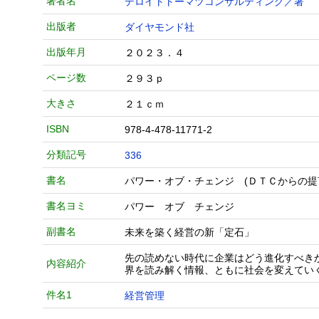
著者名
デロイトトーマツコンサルティング／著
出版者
ダイヤモンド社
出版年月
２０２３．４
ページ数
２９３ｐ
大きさ
２１ｃｍ
ISBN
978-4-478-11771-2
分類記号
336
書名
パワー・オブ・チェンジ (ＤＴＣからの提
書名ヨミ
パワー オブ チェンジ
副書名
未来を築く経営の新「定石」
先の読めない時代に企業はどう進化すべき
内容紹介
界を読み解く情報、ともに社会を変えてい
件名1
経営管理