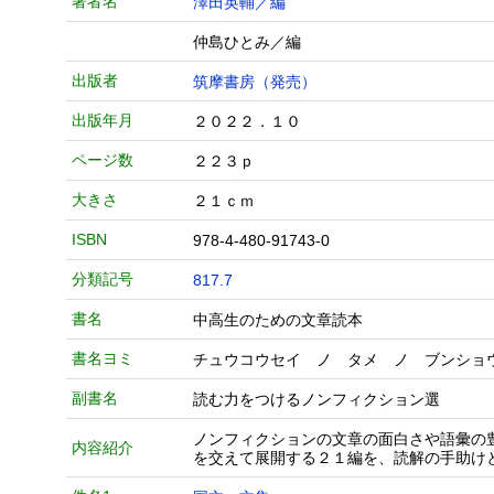
著者名
澤田英輔／編
仲島ひとみ／編
出版者
筑摩書房（発売）
出版年月
２０２２．１０
ページ数
２２３ｐ
大きさ
２１ｃｍ
ISBN
978-4-480-91743-0
分類記号
817.7
書名
中高生のための文章読本
書名ヨミ
チュウコウセイ ノ タメ ノ ブンショ
副書名
読む力をつけるノンフィクション選
ノンフィクションの文章の面白さや語彙の
内容紹介
を交えて展開する２１編を、読解の手助け