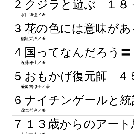
2 クジラと遊ぶ １８
水口博也／著
3 花の色には意味が
稲垣栄洋／著
4 国ってなんだろう
近藤雄生／著
5 おもかげ復元師 ４
笹原留似子／著
6 ナイチンゲールと
瀧本哲史／著
7 １３歳からのアー