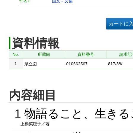
件名1
国文－文集
資料情報
No.
所蔵館
資料番号
請求記
1
県立図
010662567
817/38/
内容細目
1 物語ること、生き
上橋菜穂子／著