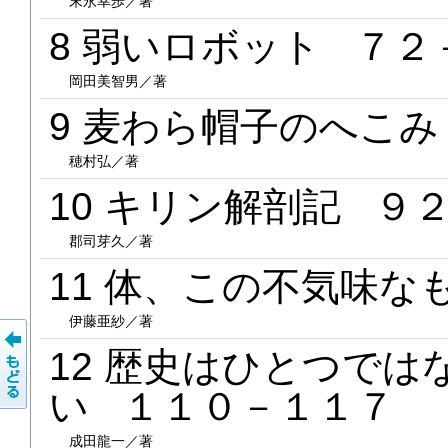
末永幸歩／著
8 弱いロボット ７２
岡田美智男／著
9 麦わら帽子のへこ
穂村弘／著
10 キリン解剖記 ９
郡司芽久／著
11 体、この不気味な
伊藤亜紗／著
12 歴史はひとつで
い １１０－１１７
成田龍一／著