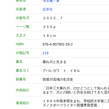
著者名
澤宮優／著
出版者
忘羊社
出版年月
２０２２．７
ページ数
２５５ｐ
大きさ
１９ｃｍ
ISBN
978-4-907902-29-2
分類記号
219
書名
暴れ川と生きる
書名ヨミ
アバレガワ ト イキル
副書名
筑後川流域の生活史
「日本三大暴れ川」のひとつとして知られ
内容紹介
るまで、川との闘いと共生を続けてきた流
１９６４年熊本県生まれ。早稲田大学第二
著者紹介
ズノスポーツライター賞優秀賞受賞。