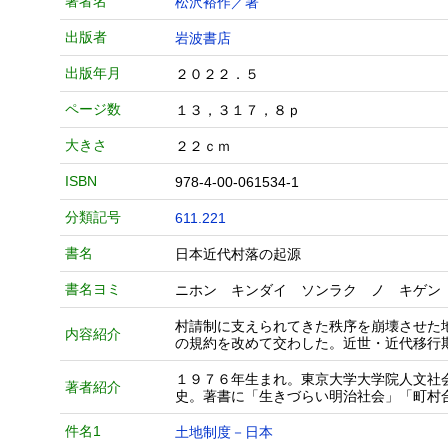
著者名
松沢裕作／著
出版者
岩波書店
出版年月
２０２２．５
ページ数
１３，３１７，８ｐ
大きさ
２２ｃｍ
ISBN
978-4-00-061534-1
分類記号
611.221
書名
日本近代村落の起源
書名ヨミ
ニホン キンダイ ソンラク ノ キゲン
村請制に支えられてきた秩序を崩壊させた
内容紹介
の規約を改めて交わした。近世・近代移行
１９７６年生まれ。東京大学大学院人文社
著者紹介
史。著書に「生きづらい明治社会」「町村
件名1
土地制度－日本