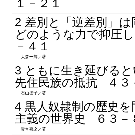
１－２１
2 差別と「逆差別」
どのような力で抑圧し
－４１
大森一輝／著
3 ともに生き延びる
先住民族の抵抗 ４３
石山徳子／著
4 黒人奴隷制の歴史
主義の世界史 ６３－
貴堂嘉之／著