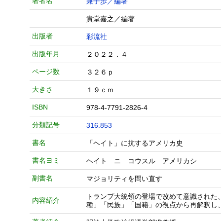
著者名
兼子歩／編著
貴堂嘉之／編著
出版者
彩流社
出版年月
２０２２．４
ページ数
３２６ｐ
大きさ
１９ｃｍ
ISBN
978-4-7791-2826-4
分類記号
316.853
書名
「ヘイト」に抗するアメリカ史
書名ヨミ
ヘイト ニ コウスル アメリカシ
副書名
マジョリティを問い直す
トランプ大統領の登場で改めて意識された
内容紹介
種」「民族」「国籍」の視点から再解釈し