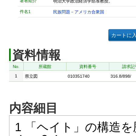
著者紹介
明治大学政治経済学部准教授。
件名1
民族問題－アメリカ合衆国
資料情報
No.
所蔵館
資料番号
請求記
1
県立図
010351740
316.8/898/
内容細目
1 「ヘイト」の構造