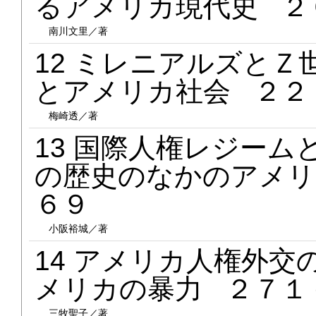
るアメリカ現代史 ２
南川文里／著
12 ミレニアルズと
とアメリカ社会 ２２
梅崎透／著
13 国際人権レジー
の歴史のなかのアメリ
６９
小阪裕城／著
14 アメリカ人権外
メリカの暴力 ２７１
三牧聖子／著