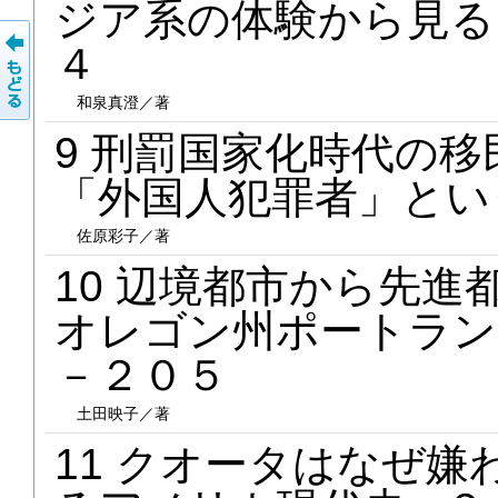
ジア系の体験から見る
４
和泉真澄／著
9 刑罰国家化時代の
「外国人犯罪者」とい
佐原彩子／著
10 辺境都市から先
オレゴン州ポートラン
－２０５
土田映子／著
11 クオータはなぜ