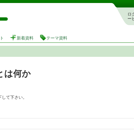
図書館 蔵書検索・予約システム
ロ
ー
ト
新着資料
テーマ資料
とは何か
下して下さい。