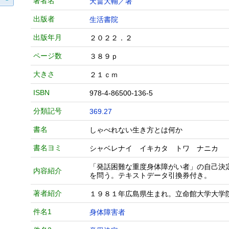
著者名
天畠大輔／著
出版者
生活書院
出版年月
２０２２．２
ページ数
３８９ｐ
大きさ
２１ｃｍ
ISBN
978-4-86500-136-5
分類記号
369.27
書名
しゃべれない生き方とは何か
書名ヨミ
シャベレナイ イキカタ トワ ナニカ
「発話困難な重度身体障がい者」の自己決
内容紹介
を問う。テキストデータ引換券付き。
著者紹介
１９８１年広島県生まれ。立命館大学大学
件名1
身体障害者