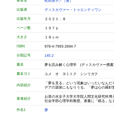
著者名
松田英子／［著］
出版者
ディスカヴァー・トゥエンティワン
出版年月
２０２１．８
ページ数
１９７ｐ
大きさ
１８ｃｍ
ISBN
978-4-7993-2694-7
分類記号
145.2
書名
夢を読み解く心理学 (ディスカヴァー携書
書名ヨミ
ユメ オ ヨミトク シンリガク
「夢を見る」という現象はいったいなんだ
内容紹介
デアの源泉にもなりうる。「夢は心の羅針
お茶の水女子大学大学院人間文化研究科博
著者紹介
社会学部心理学科教授。著書に「眠る」な
件名1
夢