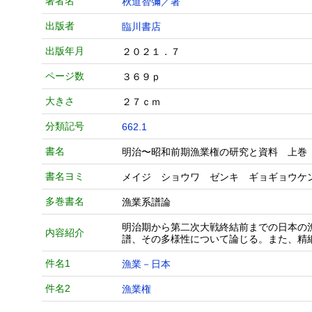
著者名
秋道智彌／著
出版者
臨川書店
出版年月
２０２１．７
ページ数
３６９ｐ
大きさ
２７ｃｍ
分類記号
662.1
書名
明治〜昭和前期漁業権の研究と資料 上巻
書名ヨミ
メイジ ショウワ ゼンキ ギョギョウケ
多巻書名
漁業系譜論
明治期から第二次大戦終結前までの日本の
内容紹介
譜、その多様性について論じる。また、精
件名1
漁業－日本
件名2
漁業権