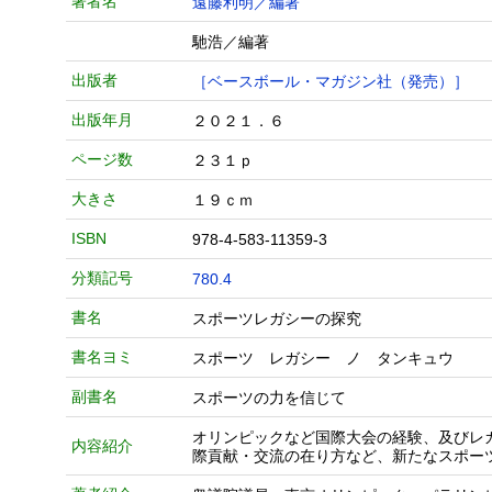
著者名
遠藤利明／編著
馳浩／編著
出版者
［ベースボール・マガジン社（発売）］
出版年月
２０２１．６
ページ数
２３１ｐ
大きさ
１９ｃｍ
ISBN
978-4-583-11359-3
分類記号
780.4
書名
スポーツレガシーの探究
書名ヨミ
スポーツ レガシー ノ タンキュウ
副書名
スポーツの力を信じて
オリンピックなど国際大会の経験、及びレ
内容紹介
際貢献・交流の在り方など、新たなスポー