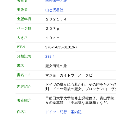
著者名
西村佑子／著
出版者
山と溪谷社
出版年月
２０２１．４
ページ数
２０７ｐ
大きさ
１９ｃｍ
ISBN
978-4-635-81019-7
分類記号
293.4
書名
魔女街道の旅
書名ヨミ
マジョ カイドウ ノ タビ
ドイツの魔女に心惹かれ、その跡をたどっ
内容紹介
判、ドイツ最後の魔女、ブロッケン山、ヴ
早稲田大学大学院修士課程修了。青山学院
著者紹介
女の薬草箱」「不思議な薬草箱」など。
件名1
ドイツ－紀行・案内記