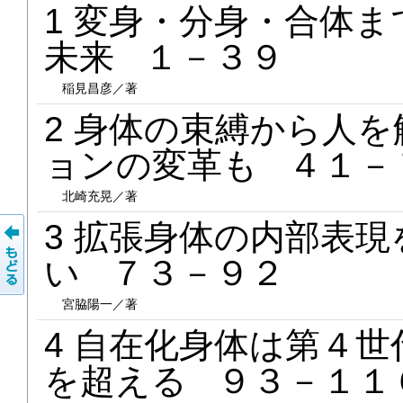
1 変身・分身・合体
未来 １－３９
稲見昌彦／著
2 身体の束縛から人
ョンの変革も ４１－
北崎充晃／著
3 拡張身体の内部表
い ７３－９２
宮脇陽一／著
4 自在化身体は第４
を超える ９３－１１