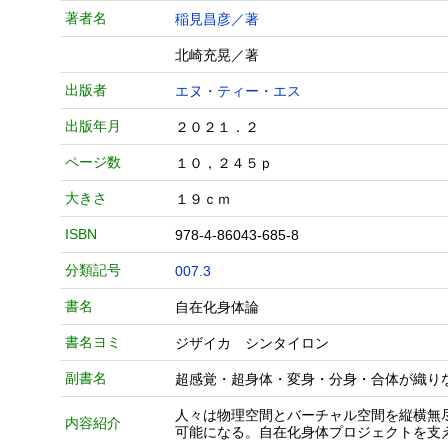
著者名
稲見昌彦／著
北崎充晃／著
出版者
エヌ・ティー・エス
出版年月
２０２１．２
ページ数
１０，２４５ｐ
大きさ
１９ｃｍ
ISBN
978-4-86043-685-8
分類記号
007.3
書名
自在化身体論
書名ヨミ
ジザイカ シンタイロン
副書名
超感覚・超身体・変身・分身・合体が織り
人々は物理空間とバーチャル空間を縦横無
内容紹介
可能になる。自在化身体プロジェクトを支