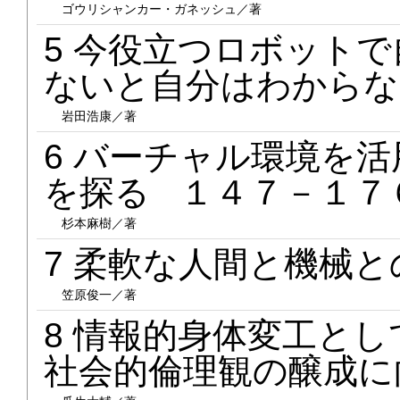
ゴウリシャンカー・ガネッシュ／著
5 今役立つロボット
ないと自分はわからな
岩田浩康／著
6 バーチャル環境を
を探る １４７－１７
杉本麻樹／著
7 柔軟な人間と機械
笠原俊一／著
8 情報的身体変工と
社会的倫理観の醸成に