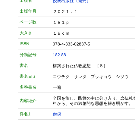
出版者
佼成出版社（発売）
出版年月
２０２１．１
ページ数
１８１ｐ
大きさ
１９ｃｍ
ISBN
978-4-333-02837-5
分類記号
182.88
書名
構築された仏教思想 ［８］
書名ヨミ
コウチク サレタ ブッキョウ シソウ
多巻書名
一遍
全国を旅し、民衆の中に分け入り、念仏札
内容紹介
料から、その独創的な思想を解き明かす。
件名1
僧侶