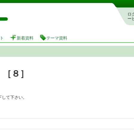
図書館 蔵書検索・予約システム
ロ
ー
ト
新着資料
テーマ資料
 ［８］
下して下さい。