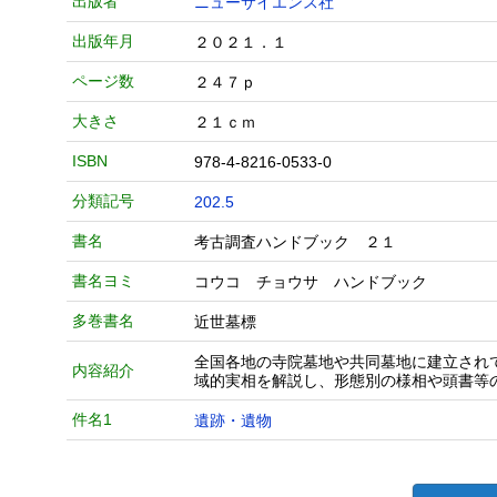
出版者
ニューサイエンス社
出版年月
２０２１．１
ページ数
２４７ｐ
大きさ
２１ｃｍ
ISBN
978-4-8216-0533-0
分類記号
202.5
書名
考古調査ハンドブック ２１
書名ヨミ
コウコ チョウサ ハンドブック
多巻書名
近世墓標
全国各地の寺院墓地や共同墓地に建立され
内容紹介
域的実相を解説し、形態別の様相や頭書等
件名1
遺跡・遺物