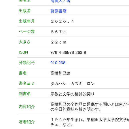
著者名
清眞人／著
出版者
藤原書店
出版年月
２０２０．４
ページ数
５６７ｐ
大きさ
２２ｃｍ
ISBN
978-4-86578-263-9
分類記号
910.268
書名
高橋和巳論
書名ヨミ
タカハシ カズミ ロン
副書名
宗教と文学の格闘的契り
高橋和巳の全作品に通底する問いとは何だ
内容紹介
の今日的意味を解き明かす。
１９４９年生まれ。早稲田大学大学院文学
著者紹介
チェ」など。