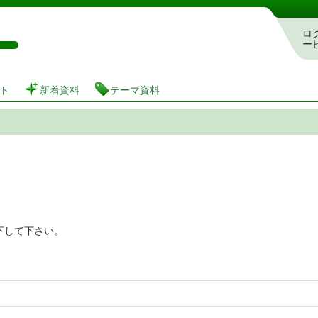
図書館 蔵書検索・予約システム
ロ
ー
ト
新着資料
テーマ資料
下して下さい。