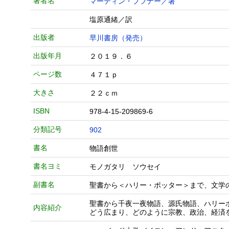
著者名
マーティン・プフナー／著
塩原通緒／訳
出版者
早川書房（発売）
出版年月
２０１９．６
ページ数
４７１ｐ
大きさ
２２ｃｍ
ISBN
978-4-15-209869-6
分類記号
902
書名
物語創世
書名ヨミ
モノガタリ ソウセイ
副書名
聖書から＜ハリー・ポッター＞まで、文学
聖書から千夜一夜物語、源氏物語、ハリー
内容紹介
どう広まり、どのように宗教、政治、経済