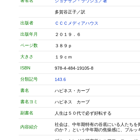
著者名
ジョナサン・ラウシュ／著
多賀谷正子／訳
出版者
ＣＣＣメディアハウス
出版年月
２０１９．６
ページ数
３８９ｐ
大きさ
１９ｃｍ
ISBN
978-4-484-19105-8
分類記号
143.6
書名
ハピネス・カーブ
書名ヨミ
ハピネス カーブ
副書名
人生は５０代で必ず好転する
社会は、中年期特有の谷底にいる人たちを
内容紹介
のか？」という中年期の焦燥感に、ブルッ