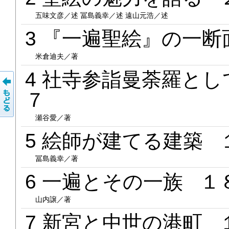
五味文彦／述 冨島義幸／述 遠山元浩／述
3 『一遍聖絵』の一
米倉迪夫／著
4 社寺参詣曼荼羅と
７
瀬谷愛／著
5 絵師が建てる建築
冨島義幸／著
6 一遍とその一族 １
山内譲／著
7 新宮と中世の港町