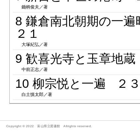
鋤柄俊夫／著
8 鎌倉南北朝期の一
２１
大塚紀弘／著
9 歓喜光寺と玉章地
中前正志／著
10 柳宗悦と一遍 ２
白土慎太郎／著
Copyright © 2022 富山県立図書館 Allrights reserved.