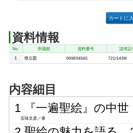
資料情報
No.
所蔵館
資料番号
請求記
1
県立図
009834565
721/1439/
内容細目
1 『一遍聖絵』の中世
五味文彦／著
2 聖絵の魅力を語る 