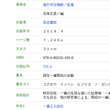
著者名
遊行寺宝物館／監修
五味文彦／編
出版者
高志書院
出版年月
２０１９．４
ページ数
７，２４５ｐ
大きさ
２１ｃｍ
ISBN
978-4-86215-192-6
分類記号
721.2
書名
国宝一遍聖絵の全貌
書名ヨミ
コクホウ イッペン ヒジリエ ノ ゼン
時宗宗祖・一遍の生涯を描いた絵巻物「一
内容紹介
力を語る。他の研究者による、聖絵や一遍
件名1
一遍上人絵伝