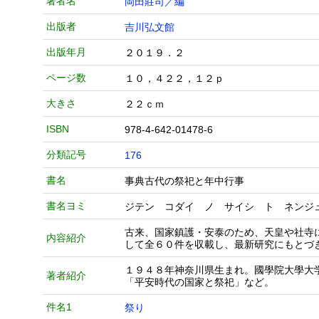
著者名
岡田莊司／編
出版者
吉川弘文館
出版年月
２０１９．２
ページ数
１０，４２２，１２ｐ
大きさ
２２ｃｍ
ISBN
978-4-642-01478-6
分類記号
176
書名
事典古代の祭祀と年中行事
書名ヨミ
ジテン コダイ ノ サイシ ト ネンジ
古来、国家鎮護・安泰のため、天皇や社寺
内容紹介
して全６０件を収載し、最新研究にもとづ
１９４８年神奈川県生まれ。國學院大學大
著者紹介
「平安時代の国家と祭祀」など。
件名1
祭り