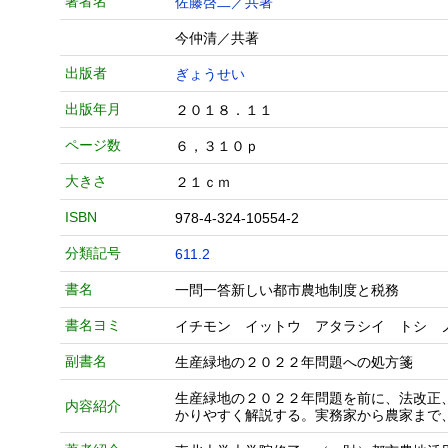
著者名
佐藤啓二／共著
今仲清／共著
出版者
ぎょうせい
出版年月
２０１８．１１
ページ数
６，３１０ｐ
大きさ
２１ｃｍ
ISBN
978-4-324-10554-2
分類記号
611.2
書名
一問一答新しい都市農地制度と税務
書名ヨミ
イチモン イットウ アタラシイ トシ 
副書名
生産緑地の２０２２年問題への処方箋
生産緑地の２０２２年問題を前に、法改正
内容紹介
かりやすく解説する。実務家から農家まで