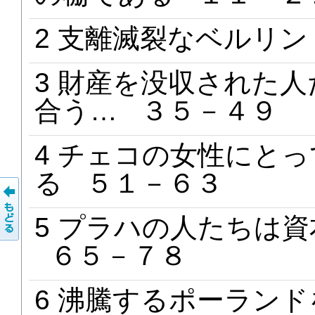
2 支離滅裂なベルリ
3 財産を没収された
合う… ３５－４９
4 チェコの女性にと
る ５１－６３
5 プラハの人たちは
６５－７８
6 沸騰するポーラン