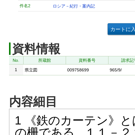
件名2
ロシア－紀行・案内記
資料情報
No.
所蔵館
資料番号
請求記
1
県立図
009758699
965/9/
内容細目
1 《鉄のカーテン》
の栅である １１－２