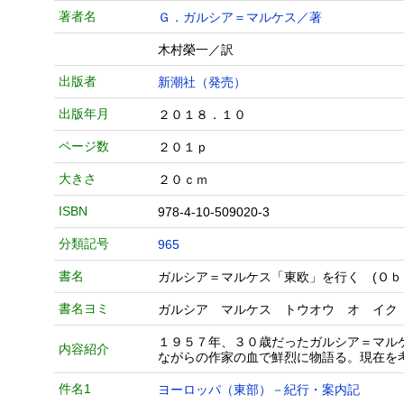
著者名
Ｇ．ガルシア＝マルケス／著
木村榮一／訳
出版者
新潮社（発売）
出版年月
２０１８．１０
ページ数
２０１ｐ
大きさ
２０ｃｍ
ISBN
978-4-10-509020-3
分類記号
965
書名
ガルシア＝マルケス「東欧」を行く (Ｏｂ
書名ヨミ
ガルシア マルケス トウオウ オ イク
１９５７年、３０歳だったガルシア＝マル
内容紹介
ながらの作家の血で鮮烈に物語る。現在を
件名1
ヨーロッパ（東部）－紀行・案内記