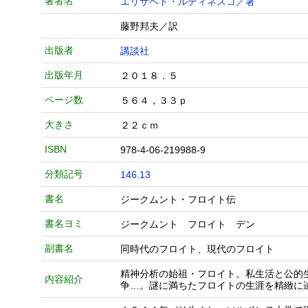
著者名
エリザベト・ルディネスコ／著
藤野邦夫／訳
出版者
講談社
出版年月
２０１８．５
ページ数
５６４，３３ｐ
大きさ
２２ｃｍ
ISBN
978-4-06-219988-9
分類記号
146.13
書名
ジークムント・フロイト伝
書名ヨミ
ジークムント フロイト デン
副書名
同時代のフロイト、現代のフロイト
精神分析の始祖・フロイト。私生活と公的
内容紹介
争…。謎に満ちたフロイトの生涯を精緻に