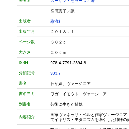
著者名
スーザン・セラーズ／著
窪田憲子／訳
出版者
彩流社
出版年月
２０１８．１
ページ数
３０２ｐ
大きさ
２０ｃｍ
ISBN
978-4-7791-2394-8
分類記号
933.7
書名
わが妹、ヴァージニア
書名ヨミ
ワガ イモウト ヴァージニア
副書名
芸術に生きた姉妹
画家ヴァネッサ・ベルと作家ヴァージニア
内容紹介
てイギリス・モダニズムを牽引した姉妹の