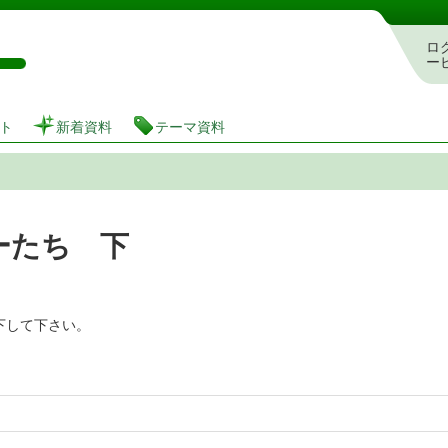
図書館 蔵書検索・予約システム
ロ
ー
ト
新着資料
テーマ資料
ーたち 下
下して下さい。