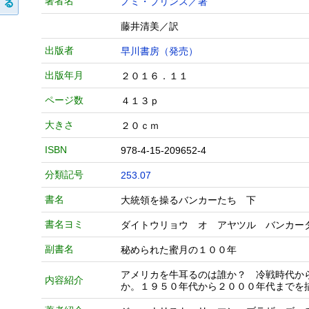
著者名
ノミ・プリンス／著
藤井清美／訳
出版者
早川書房（発売）
出版年月
２０１６．１１
ページ数
４１３ｐ
大きさ
２０ｃｍ
ISBN
978-4-15-209652-4
分類記号
253.07
書名
大統領を操るバンカーたち 下
書名ヨミ
ダイトウリョウ オ アヤツル バンカー
副書名
秘められた蜜月の１００年
アメリカを牛耳るのは誰か？ 冷戦時代か
内容紹介
か。１９５０年代から２０００年代までを