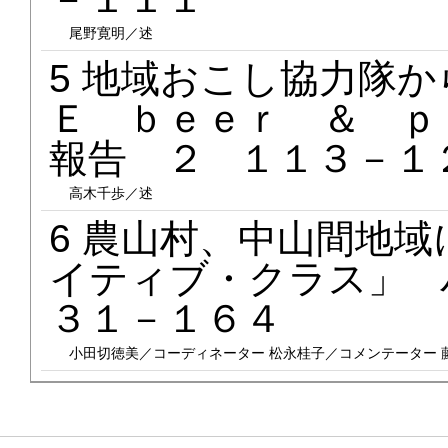
尾野寛明／述
5 地域おこし協力隊
Ｅ ｂｅｅｒ ＆ ｐ
報告 ２ １１３－１
高木千歩／述
6 農山村、中山間地
イティブ・クラス」 
３１－１６４
小田切徳美／コーディネーター 松永桂子／コメンテーター 