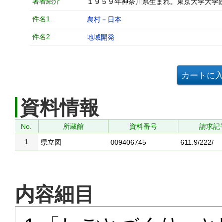
著者紹介
１９５９年神奈川県生まれ。東京大学大学
件名1
農村－日本
件名2
地域開発
資料情報
No.
所蔵館
資料番号
請求記
1
県立図
009406745
611.9/222/
内容細目