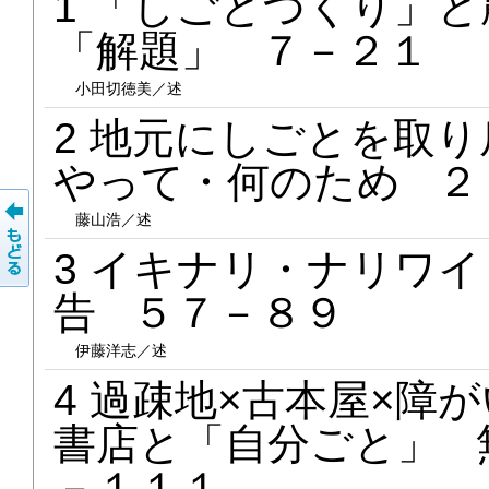
1 「しごとづくり」
「解題」 ７－２１
小田切徳美／述
2 地元にしごとを取
やって・何のため ２
藤山浩／述
3 イキナリ・ナリワ
告 ５７－８９
伊藤洋志／述
4 過疎地×古本屋×障
書店と「自分ごと」 
－１１１