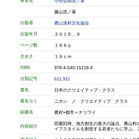
著者名
小田切徳美／著
藤山浩／著
出版者
農山漁村文化協会
出版年月
２０１６．９
ページ数
１６６ｐ
大きさ
１９ｃｍ
ISBN
978-4-540-15218-4
分類記号
611.921
書名
日本のクリエイティブ・クラス
書名ヨミ
ニホン ノ クリエイティブ クラス
副書名
農村×都市＝ナリワイ
田園回帰、地方創生の最大の論点、農山村
内容紹介
イフスタイルを創造する若者たちに学ぶ。