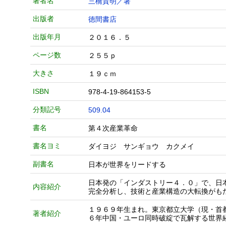
著者名
三橋貴明／著
出版者
徳間書店
出版年月
２０１６．５
ページ数
２５５ｐ
大きさ
１９ｃｍ
ISBN
978-4-19-864153-5
分類記号
509.04
書名
第４次産業革命
書名ヨミ
ダイヨジ サンギョウ カクメイ
副書名
日本が世界をリードする
日本発の「インダストリー４．０」で、日
内容紹介
完全分析し、技術と産業構造の大転換がも
１９６９年生まれ。東京都立大学（現・首
著者紹介
６年中国・ユーロ同時破綻で瓦解する世界