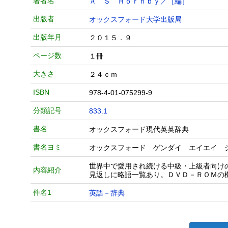
著者名
Ａ Ｓ Ｈｏｒｎｂｙ／［編］
出版者
オックスフォード大学出版局
出版年月
２０１５．９
ページ数
１冊
大きさ
２４ｃｍ
ISBN
978-4-01-075299-9
分類記号
833.1
書名
オックスフォード現代英英辞典
書名ヨミ
オックスフォード ゲンダイ エイエイ 
世界中で愛用され続ける中級・上級者向け
内容紹介
見返しに略語一覧あり。ＤＶＤ－ＲＯＭの
件名1
英語－辞典