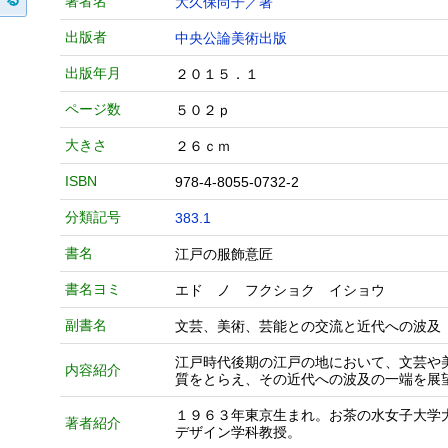
著者名
大久保尚子／著
出版者
中央公論美術出版
出版年月
２０１５．１
ページ数
５０２ｐ
大きさ
２６ｃｍ
ISBN
978-4-8055-0732-2
分類記号
383.1
書名
江戸の服飾意匠
書名ヨミ
エド ノ フクショク イショウ
副書名
文芸、美術、芸能との交流と近代への波及
江戸時代後期の江戸の地において、文芸や
内容紹介
質をとらえ、その近代への波及の一端を展
１９６３年東京生まれ。お茶の水女子大学
著者紹介
デザイン学科教授。