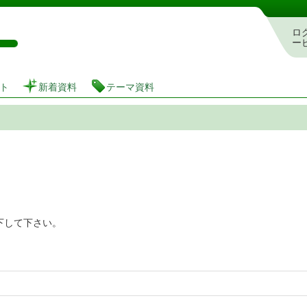
図書館 蔵書検索・予約システム
ロ
ー
ト
新着資料
テーマ資料
下して下さい。