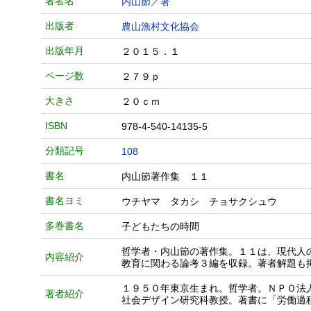
著者名
内山節／著
出版者
農山漁村文化協会
出版年月
２０１５．１
ページ数
２７９ｐ
大きさ
２０ｃｍ
ISBN
978-4-540-14135-5
分類記号
108
書名
内山節著作集 １１
書名ヨミ
ウチヤマ タカシ チョサクシュウ
多巻書名
子どもたちの時間
哲学者・内山節の著作集。１１は、現代人
内容紹介
教育に関わる論考３編を収録。著者解題も
１９５０年東京生まれ。哲学者。ＮＰＯ法
著者紹介
社会デザイン研究科教授。著書に「労働過