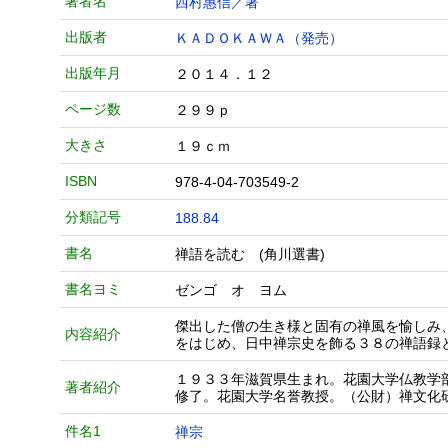
著者名
西村惠信／著
出版者
ＫＡＤＯＫＡＷＡ（発売）
出版年月
２０１４．１２
ページ数
２９９ｐ
大きさ
１９ｃｍ
ISBN
978-4-04-703549-2
分類記号
188.84
書名
禅語を読む (角川選書)
書名ヨミ
ゼンゴ オ ヨム
傑出した僧の生き様と固有の禅風を愉しみ
内容紹介
をはじめ、日中禅宗史を飾る３８の禅語録
１９３３年滋賀県生まれ。花園大学仏教学
著者紹介
修了。花園大学名誉教授。（公財）禅文化
件名1
禅宗