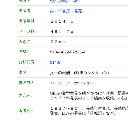
著者名
野呂邦暢／［著］
出版者
みすず書房（発売）
出版年月
２０１４．５
ページ数
４９１，７ｐ
大きさ
２２ｃｍ
ISBN
978-4-622-07823-4
分類記号
914.6
書名
兵士の報酬 (随筆コレクション)
書名ヨミ
ヘイシ ノ ホウシュウ
独自の文学世界を紡ぎつづけた作家・野呂
内容紹介
２〜７７年発表の２１０編余を収録。小説
１９３７〜８０年。長崎市生まれ。長崎県
著者紹介
受賞。ほかの著書に「落城記」など。