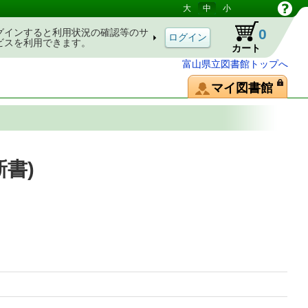
大
中
小
0
グインすると利用状況の確認等のサ
ビスを利用できます。
カート
富山県立図書館トップへ
マイ図書館
書)