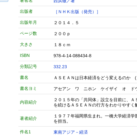
著者名
西浜徹／著
出版者
［ＮＨＫ出版（発売）］
出版年月
２０１４．５
ページ数
２００ｐ
大きさ
１８ｃｍ
ISBN
978-4-14-088434-8
分類記号
332.23
書名
ＡＳＥＡＮは日本経済をどう変えるのか (
書名ヨミ
アセアン ワ ニホン ケイザイ オ ド
２０１５年の「共同体」設立を目前に、Ａ
内容紹介
を続けるＡＳＥＡＮの行方をわかりやすく
１９７７年福岡県生まれ。一橋大学経済学
著者紹介
を担当。
件名1
東南アジア－経済