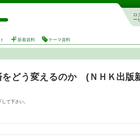
図書館 蔵書検索・予約システム
ロ
ー
ト
新着資料
テーマ資料
をどう変えるのか (ＮＨＫ出版新
下して下さい。