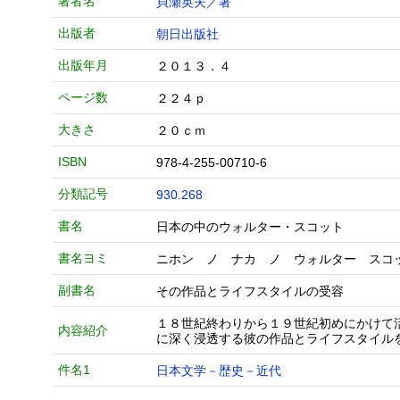
著者名
貝瀬英夫／著
出版者
朝日出版社
出版年月
２０１３．４
ページ数
２２４ｐ
大きさ
２０ｃｍ
ISBN
978-4-255-00710-6
分類記号
930.268
書名
日本の中のウォルター・スコット
書名ヨミ
ニホン ノ ナカ ノ ウォルター スコ
副書名
その作品とライフスタイルの受容
１８世紀終わりから１９世紀初めにかけて
内容紹介
に深く浸透する彼の作品とライフスタイル
件名1
日本文学－歴史－近代