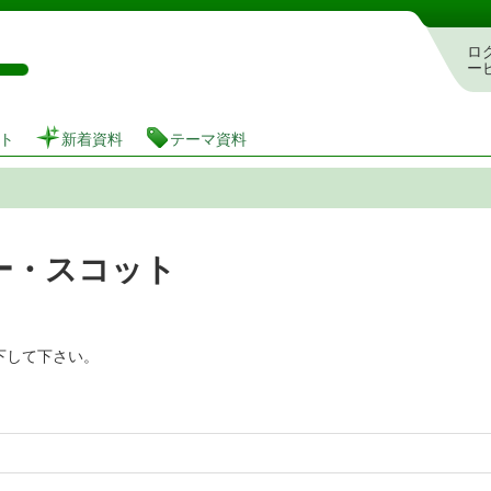
図書館 蔵書検索・予約システム
ロ
ー
ト
新着資料
テーマ資料
ー・スコット
下して下さい。