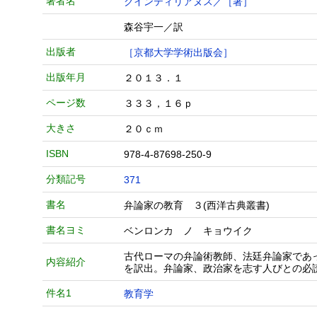
著者名
クインティリアヌス／［著］
森谷宇一／訳
出版者
［京都大学学術出版会］
出版年月
２０１３．１
ページ数
３３３，１６ｐ
大きさ
２０ｃｍ
ISBN
978-4-87698-250-9
分類記号
371
書名
弁論家の教育 ３(西洋古典叢書)
書名ヨミ
ベンロンカ ノ キョウイク
古代ローマの弁論術教師、法廷弁論家であ
内容紹介
を訳出。弁論家、政治家を志す人びとの必
件名1
教育学