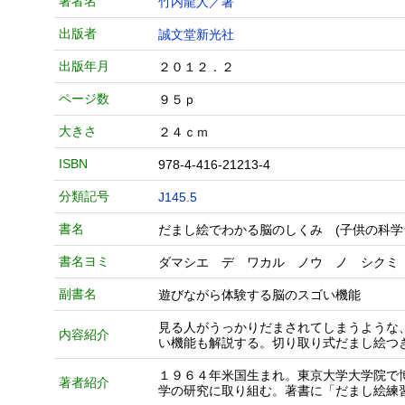
著者名
竹内龍人／著
出版者
誠文堂新光社
出版年月
２０１２．２
ページ数
９５ｐ
大きさ
２４ｃｍ
ISBN
978-4-416-21213-4
分類記号
J145.5
書名
だまし絵でわかる脳のしくみ (子供の科学
書名ヨミ
ダマシエ デ ワカル ノウ ノ シクミ
副書名
遊びながら体験する脳のスゴい機能
見る人がうっかりだまされてしまうような
内容紹介
い機能も解説する。切り取り式だまし絵つ
１９６４年米国生まれ。東京大学大学院で
著者紹介
学の研究に取り組む。著書に「だまし絵練