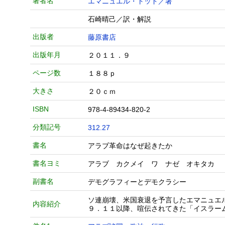
著者名
エマニュエル・トッド／著
石崎晴己／訳・解説
出版者
藤原書店
出版年月
２０１１．９
ページ数
１８８ｐ
大きさ
２０ｃｍ
ISBN
978-4-89434-820-2
分類記号
312.27
書名
アラブ革命はなぜ起きたか
書名ヨミ
アラブ カクメイ ワ ナゼ オキタカ
副書名
デモグラフィーとデモクラシー
ソ連崩壊、米国衰退を予言したエマニュエ
内容紹介
９．１１以降、喧伝されてきた「イスラー