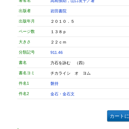
著者名
高島愼助，山口友子／著
出版者
岩田書院
出版年月
２０１０．５
ページ数
１３８ｐ
大きさ
２２ｃｍ
分類記号
911.46
書名
力石を詠む （四）
書名ヨミ
チカライシ オ ヨム
件名1
磐持
件名2
金石・金石文