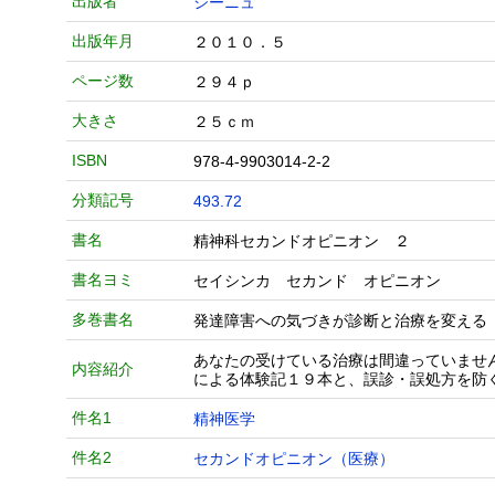
出版者
シーニュ
出版年月
２０１０．５
ページ数
２９４ｐ
大きさ
２５ｃｍ
ISBN
978-4-9903014-2-2
分類記号
493.72
書名
精神科セカンドオピニオン ２
書名ヨミ
セイシンカ セカンド オピニオン
多巻書名
発達障害への気づきが診断と治療を変える
あなたの受けている治療は間違っていませ
内容紹介
による体験記１９本と、誤診・誤処方を防
件名1
精神医学
件名2
セカンドオピニオン（医療）