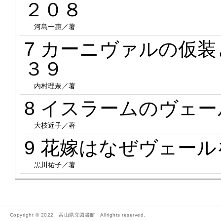
２０８
河島一惠／著
7 カーニヴァルの仮
３９
内村理奈／著
8 イスラームのヴェ
大枝近子／著
9 花嫁はなぜヴェー
黒川祐子／著
Copyright © 2022 富山県立図書館 Allrights reserved.