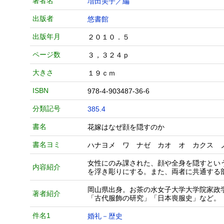
著者名
増田美子／編
出版者
悠書館
出版年月
２０１０．５
ページ数
３，３２４ｐ
大きさ
１９ｃｍ
ISBN
978-4-903487-36-6
分類記号
385.4
書名
花嫁はなぜ顔を隠すのか
書名ヨミ
ハナヨメ ワ ナゼ カオ オ カクス 
女性にのみ課された、顔や全身を隠すとい
内容紹介
を浮き彫りにする。また、両者に共通する
岡山県出身。お茶の水女子大学大学院家政
著者紹介
「古代服飾の研究」「日本喪服史」など。
件名1
婚礼－歴史