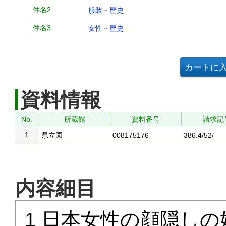
件名2
服装－歴史
件名3
女性－歴史
資料情報
No.
所蔵館
資料番号
請求記
1
県立図
008175176
386.4/52/
内容細目
1 日本女性の顔隠し