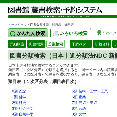
トップページ
> 図書分類検索（類目表～網目表）
かんたん検索
いろいろ検索
予約ベス
詳細検索
典拠検索
分類検索
予約ベスト
新着資料
図書分類検索（日本十進分類法NDC 新
日本十進分類法で検索することができます。
類目表（１次区分表）で類目を選択すると、同一ページ内の該当
綱目表（２次区分表）で綱目を選択すると、要目表（３次区分表
類目表（１次区分表：綱目表目次）
0類 総記
5類 技術・工学・工業
1類 哲学
6類 産業
2類 歴史
7類 芸術・美術
3類 社会科学
8類 言語
4類 自然科学
9類 文学