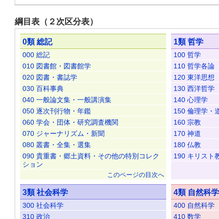
綱目表（２次区分表）
0類 総記
1類 哲学
000 総記
100 哲学
010 図書館・図書館学
110 哲学各論
020 図書・書誌学
120 東洋思想
030 百科事典
130 西洋哲学
040 一般論文集・一般講演集
140 心理学
050 逐次刊行物・年鑑
150 倫理学・
060 学会・団体・研究調査機関
160 宗教
070 ジャーナリズム・新聞
170 神道
080 叢書・全集・選集
180 仏教
090 貴重書・郷土資料・その他の特別コレク
190 キリスト
ション
このページの目次へ
3類 社会科学
4類 自然科学
300 社会科学
400 自然科学
310 政治
410 数学