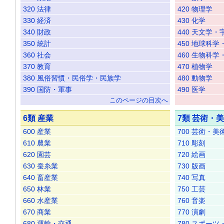
320 法律
420 物理学
330 経済
430 化学
340 財政
440 天文学
350 統計
450 地球科学
360 社会
460 生物科
370 教育
470 植物学
380 風俗習慣・民俗学・民族学
480 動物学
390 国防・軍事
490 医学
このページの目次へ
6類 産業
7類 芸術・
600 産業
700 芸術・美
610 農業
710 彫刻
620 園芸
720 絵画
630 蚕糸業
730 版画
640 畜産業
740 写真
650 林業
750 工芸
660 水産業
760 音楽
670 商業
770 演劇
680 運輸・交通
780 スポーツ